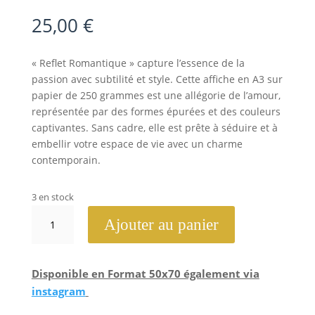
25,00
€
« Reflet Romantique » capture l’essence de la
passion avec subtilité et style. Cette affiche en A3 sur
papier de 250 grammes est une allégorie de l’amour,
représentée par des formes épurées et des couleurs
captivantes. Sans cadre, elle est prête à séduire et à
embellir votre espace de vie avec un charme
contemporain.
3 en stock
quantité
Ajouter au panier
de
Reflet
Romantique
Disponible en Format 50x70 également via
instagram