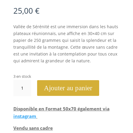
25,00
€
Vallée de Sérénité est une immersion dans les hauts
plateaux réunionnais, une affiche en 30×40 cm sur
papier de 250 grammes qui saisit la splendeur et la
tranquillité de la montagne. Cette œuvre sans cadre
est une invitation à la contemplation pour tous ceux
qui admirent la grandeur de la nature.
3 en stock
quantité
Ajouter au panier
de
Vallée
de
Disponible en Format 50x70 également via
Sérénité
instagram
Vendu sans cadre